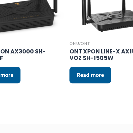
ONU/ONT
PON AX3000 SH-
ONT XPON LINE-X AX
F
VOZ SH-1505W
 more
Read more