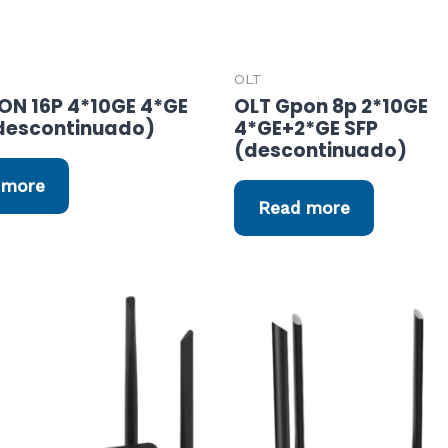
OLT
ON 16P 4*10GE 4*GE
OLT Gpon 8p 2*10GE
descontinuado)
4*GE+2*GE SFP
(descontinuado)
 more
Read more