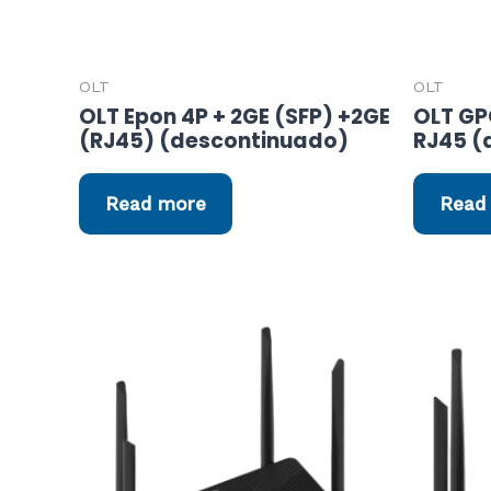
OLT
OLT
OLT Epon 4P + 2GE (SFP) +2GE
OLT GP
(RJ45) (descontinuado)
RJ45 (
Read more
Read