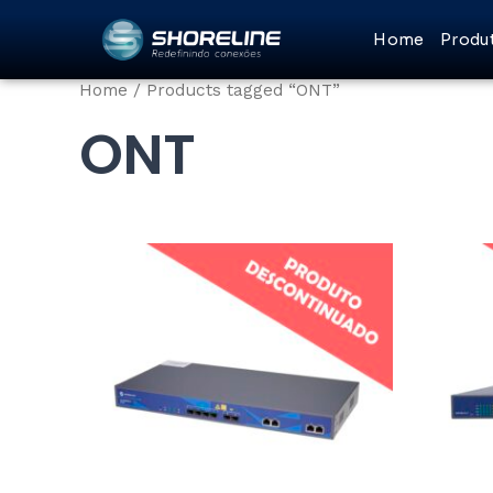
Ir
Home
Produ
para
o
Home
/ Products tagged “ONT”
conteúdo
ONT