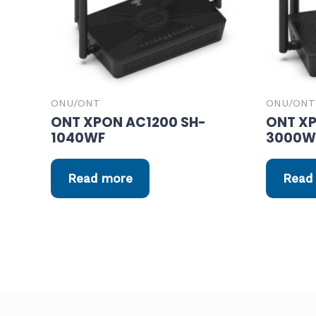
ONU/ONT
ONU/ONT
ONT XPON AC1200 SH-
ONT X
1040WF
3000W
Read more
Read