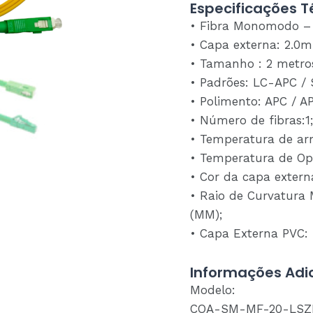
Especificações T
• Fibra Monomodo –
• Capa externa: 2.0
• Tamanho : 2 metro
• Padrões: LC-APC / 
• Polimento: APC / A
• Número de fibras:1;
• Temperatura de a
• Temperatura de Op
• Cor da capa extern
• Raio de Curvatura 
(MM);
• Capa Externa PVC:
Informações Adic
Modelo:
COA-SM-MF-20-LSZ