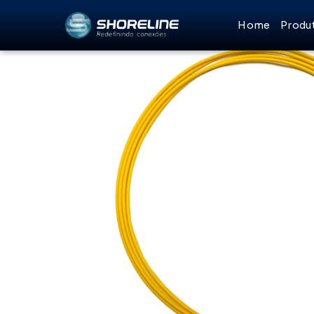
Ir
Home
Produ
para
o
conteúdo