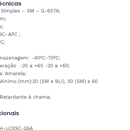
écnicas
 Simplex – SM – G-657A;
mm;
s;
SC-APC ;
PC;
rmazenagem: -40ºC-70ºC;
eração -20 a +65 -20 a +65;
a: Amarela;
Mínimo (mm):20 (SM e BLI), 50 (SM) e 60
 Retardante à chama;
ionais
H-LCXSC-2AA