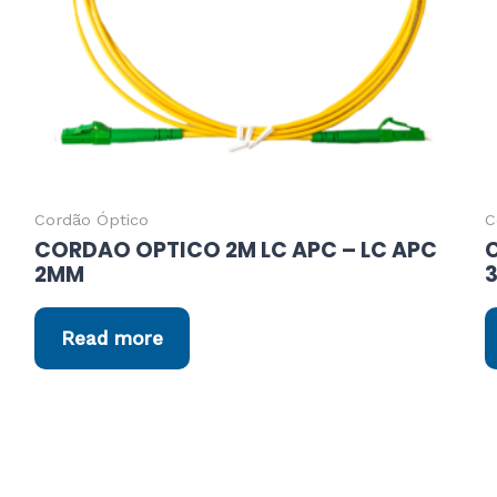
Cordão Óptico
C
CORDAO OPTICO 2M LC APC – LC APC
2MM
Read more