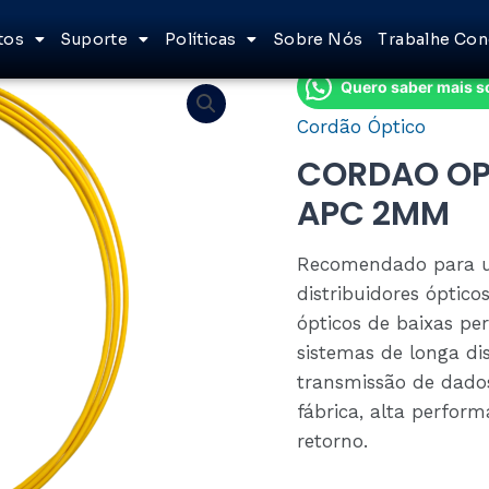
tos
Suporte
Políticas
Sobre Nós
Trabalhe Co
Quero saber mais s
Cordão Óptico
CORDAO OPT
APC 2MM
Recomendado para us
distribuidores óptic
ópticos de baixas pe
sistemas de longa dis
transmissão de dado
fábrica, alta perfor
retorno.