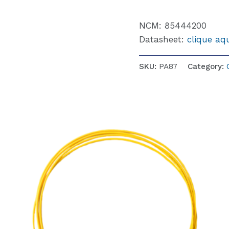
NCM: 85444200
Datasheet:
clique aq
SKU:
PA87
Category: