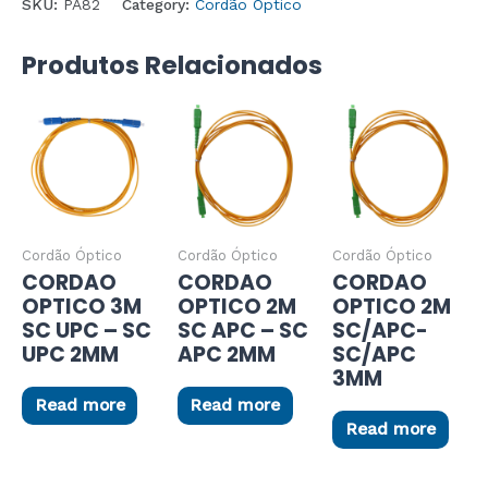
SKU:
PA82
Category:
Cordão Óptico
Produtos Relacionados
Cordão Óptico
Cordão Óptico
Cordão Óptico
CORDAO
CORDAO
CORDAO
OPTICO 3M
OPTICO 2M
OPTICO 2M
SC UPC – SC
SC APC – SC
SC/APC-
UPC 2MM
APC 2MM
SC/APC
3MM
Read more
Read more
Read more