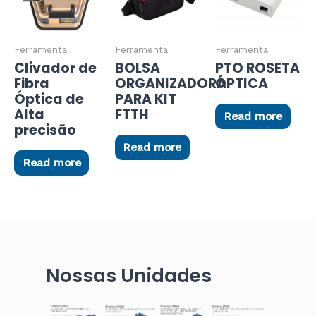
Ferramenta
Ferramenta
Ferramenta
Clivador de
BOLSA
PTO ROSETA
Fibra
ORGANIZADORA
ÓPTICA
Óptica de
PARA KIT
Alta
FTTH
Read more
precisão
Read more
Read more
Nossas Unidades