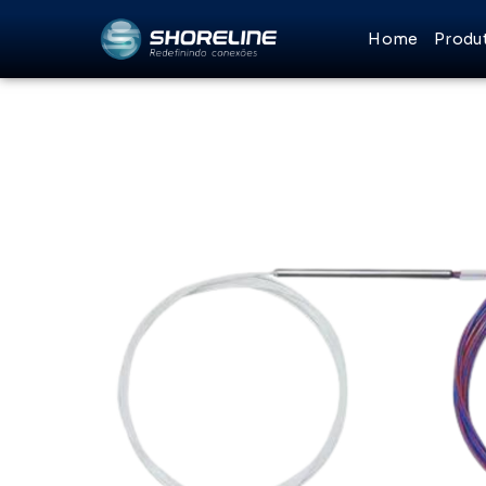
Ir
Home
Produ
para
o
conteúdo