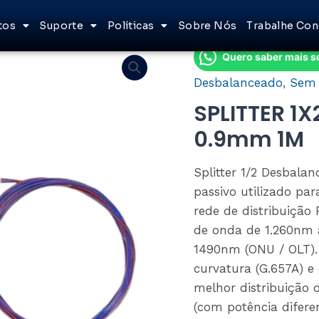
tos
Suporte
Políticas
Sobre Nós
Trabalhe Co
Quero saber mais s
Desbalanceado
,
Sem 
SPLITTER 1
0.9mm 1M
Splitter 1/2 Desbal
passivo utilizado par
rede de distribuição
de onda de 1.260nm
1490nm (ONU / OLT). 
curvatura (G.657A) e 
melhor distribuição 
(com potência difer