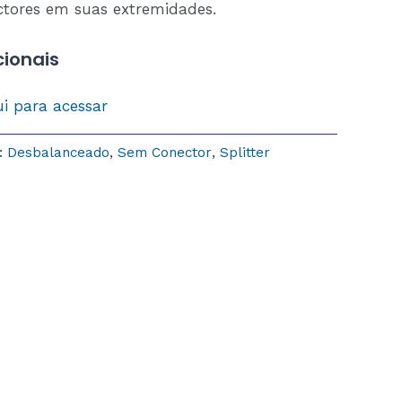
ectores em suas extremidades.
ionais
ui para acessar
:
Desbalanceado
,
Sem Conector
,
Splitter