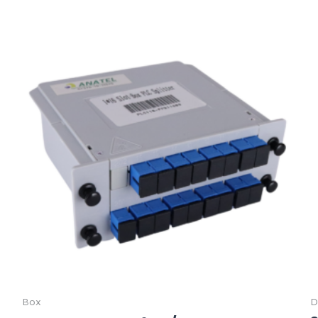
Box
D