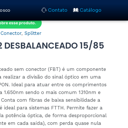
Contato
Catálogo
nosco
obre esse produto.
Conector
,
Splitter
X2 DESBALANCEADO 15/85
anceado sem conector (FBT) é um componente
a realizar a divisão do sinal óptico em uma
 PON. Ideal para atuar entre os comprimentos
 a 1.650nm sendo o mais comum 1310nm e
Conta com fibras de baixa sensibilidade a
é ideal para sistemas FTTH. Permite fazer a
da potência óptica, de forma desproporcional
ente em cada saída), com perda quase nula