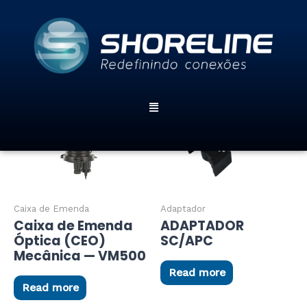
Ir
Produtos
para
o
conteúdo
Menu
Caixa de Emenda
Adaptador
Caixa de Emenda
ADAPTADOR
Óptica (CEO)
SC/APC
Mecânica — VM500
Read more
Read more