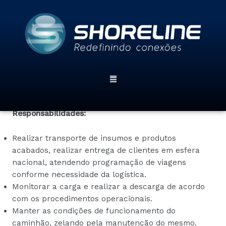
Ir
para
Motorista de Caminhão
o
conteúdo
Estamos em busca de um profissional que possua
CNH categoria D
, disponibilidade para viagens
Menu
constantes, experiência com caminhão baú, que
seja organizado, carismático e pontual.
Responsabilidades:
Realizar transporte de insumos e produtos
acabados, realizar entrega de clientes em esfera
nacional, atendendo programação de viagens
conforme necessidade da logística.
Monitorar a carga e realizar a descarga de acordo
com os procedimentos operacionais.
Manter as condições de funcionamento do
caminhão, zelando pela manutenção do mesmo.