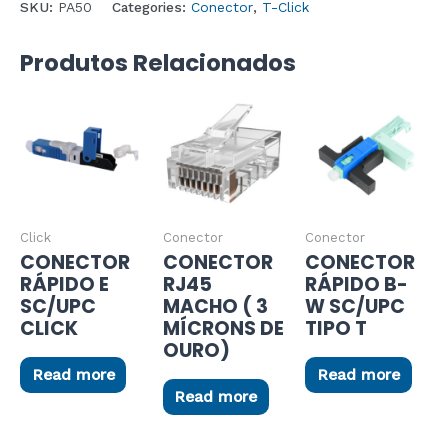
SKU:
PA50
Categories:
Conector
,
T-Click
Produtos Relacionados
Click
Conector
Conector
CONECTOR
CONECTOR
CONECTOR
RÁPIDO E
RJ45
RÁPIDO B-
SC/UPC
MACHO ( 3
W SC/UPC
CLICK
MÍCRONS DE
TIPO T
OURO)
Read more
Read more
Read more